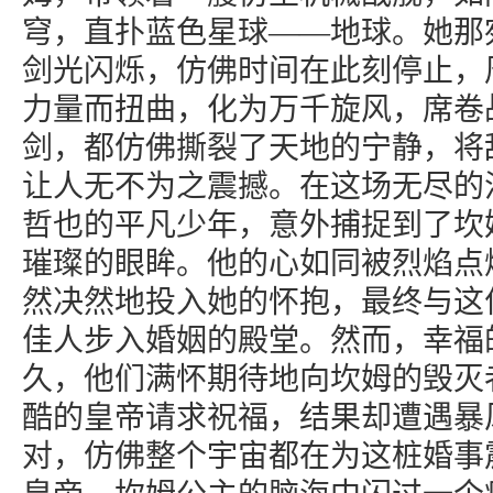
穹，直扑蓝色星球——地球。她那
剑光闪烁，仿佛时间在此刻停止，
力量而扭曲，化为万千旋风，席卷
剑，都仿佛撕裂了天地的宁静，将
让人无不为之震撼。在这场无尽的
哲也的平凡少年，意外捕捉到了坎
璀璨的眼眸。他的心如同被烈焰点
然决然地投入她的怀抱，最终与这
佳人步入婚姻的殿堂。然而，幸福
久，他们满怀期待地向坎姆的毁灭
酷的皇帝请求祝福，结果却遭遇暴
对，仿佛整个宇宙都在为这桩婚事