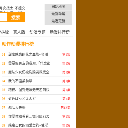
网站地图
月女战士
不擅交
雪女与诅咒戒指1
最新动漫
最近更新
VA版
真人版
动漫专题
动漫排行榜
动作动漫排行榜
01
甜蜜魅惑的花之血族~金刚
第1集
11
02
需要假男友的我,把「什麽都
第1集
听你的券」给了面瘫系前辈却被
03
魔法少女们被洗脑调教完全
第1集
他调教了…04
奴隶化
04
我的不温柔前辈
第1集
05
糟糕、湿到无法无天忍到快
第1集
要升天!~爱意就像滔滔江水般一
06
虹色ばっどえんど
第1集
发不可收拾~2
07
战队大失格
第12集
08
你要体验看看…银河级SEX
第1集
吗?~那个触手太犯规了!
09
纯蜜乙女的溺爱契约~催淫
第1集