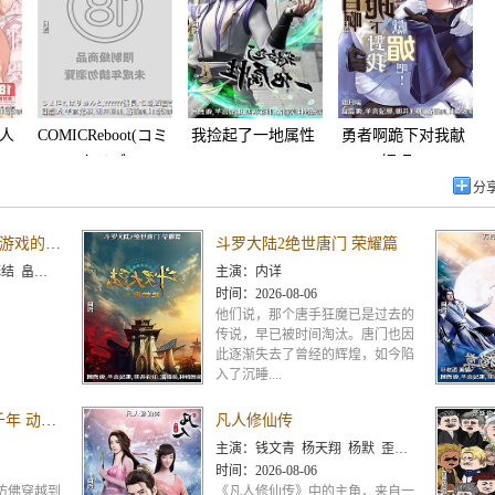
故事~5
人
COMICReboot(コミ
我捡起了一地属性
勇者啊跪下对我献
ックリブー
媚吧!3
ト)VOL.04
分
地狱模式 ~喜欢速通游戏的玩家在废设定异世界无双~第二季
斗罗大陆2绝世唐门 荣耀篇
田智和 千叶翔也 三宅麻理
主演：
内详
时间：
2026-08-06
他们说，那个唐手狂魔已是过去的
传说，早已被时间淘汰。唐门也因
此逐渐失去了曾经的辉煌，如今陷
入了沉睡....
顶级气运,悄悄修练千年 动态漫画
凡人修仙传
主演：
钱文青 杨天翔 杨默 歪歪 谷江山 乔诗语
时间：
2026-08-06
仿佛穿越到
《凡人修仙传》中的主角，来自一