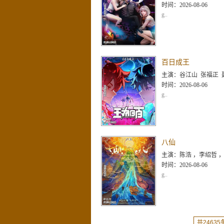
时间：
2026-08-06
g..
百日成王
主演：
谷江山 张福正 聂曦映 李楠 姜
时间：
2026-08-06
g..
八仙
主演：
陈浩 ，李绍哲 ，立冬 ，果子
时间：
2026-08-06
g..
共24635