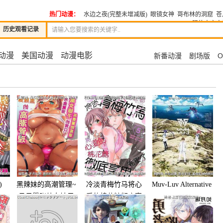
热门动漫：
水边之夜(完整未增减版)
眼镜女神
哥布林的洞窟
苍
际的未亡人
历史观看记录
动漫
美国动漫
动漫电影
新番动漫
剧场版
O
)
黑辣妹的高潮管理~
冷淡青梅竹马将心
Muv-Luv Alternative
吊尽嚣张处女婊子
爱的棉花糖彻底享
的胃口,再奖赏她高
用完毕了~身高差35
潮~完
公分的青梅竹马♂