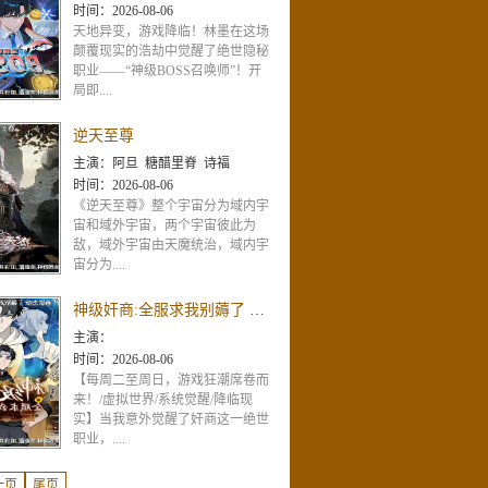
时间：
2026-08-06
天地异变，游戏降临！林墨在这场
颠覆现实的浩劫中觉醒了绝世隐秘
职业——“神级BOSS召唤师”！开
局即....
逆天至尊
主演：
阿旦 糖醋里脊 诗福
时间：
2026-08-06
《逆天至尊》整个宇宙分为域内宇
宙和域外宇宙，两个宇宙彼此为
敌，域外宇宙由天魔统治，域内宇
宙分为....
神级奸商:全服求我别薅了 动态漫画
主演：
时间：
2026-08-06
【每周二至周日，游戏狂潮席卷而
来！/虚拟世界/系统觉醒/降临现
实】当我意外觉醒了奸商这一绝世
职业，....
一页
尾页