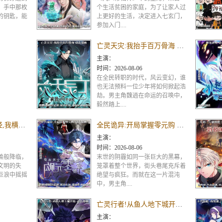
，手中那枚
个生活贫困的家庭，为了让家人过
的钥匙，能
上更好的生活，决定进入七玄门，
参加入门....
亡灵天灾:我抬手百万骨海 动态漫画
主演：
时间：
2026-08-06
在全民转职的时代，风云变幻，谁
也无法预料一位少年将如何掀起浩
劫。男主角魏逍在命运的召唤中，
毅然踏上....
全民御兽:开局山海经,我横扫全球 动态漫画
全民诡异:开局掌握零元购 动态漫画
主演：
时间：
2026-08-06
兽般降临，
末世的阴霾如同一张巨大的黑幕，
文明的失
笼罩着整个世界，街头巷尾充斥着
巨浪中摇摇
绝望与疯狂。而就在这一片混沌
中，男主角....
亡灵行者!从鱼人地下城开始 动态漫画
主演：