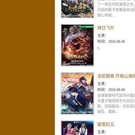
了一场无尽的游戏之中
闪烁的骰子就像是命运
随心所欲....
择日飞升
主演：
时间：
2026-08-06
g..
主演：
时间：
2026-08-06
全球御兽时代如洪水猛
大夏王朝却因为与远古
联，宛如孤舟，在狂风
欲坠，面临....
破茧纪元
主演：