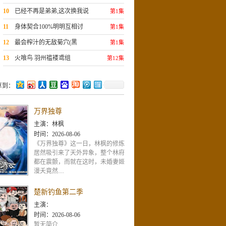
吸血鬼对我露出獠牙~04
10
已经不再是弟弟,这次换我说
第1集
了算?前继弟的执迷不悔狡猾恋
11
身体契合100%明明互相讨
第1集
爱方式1
厌,却斗嘴斗上床…1
12
最会榨汁的无敌菊穴(黑
第1集
洞)Scene:4
13
火喰鸟 羽州褴褛鸢组
第12集
享到：
万界独尊
主演：
林枫
时间：
2026-08-06
《万界独尊》这一日，林枫的修炼
居然吸引来了天外异象，整个林府
都在震颤，而就在这时，未婚妻姬
漫夭竟然....
楚新钓鱼第二季
主演：
时间：
2026-08-06
暂无简介..