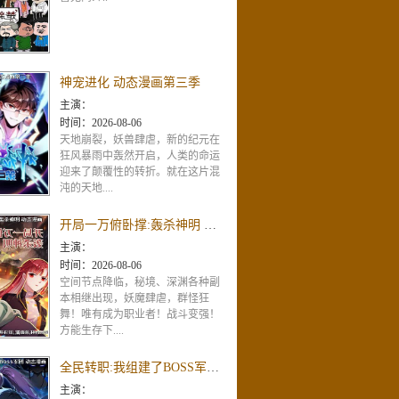
神宠进化 动态漫画第三季
主演：
时间：
2026-08-06
天地崩裂，妖兽肆虐，新的纪元在
狂风暴雨中轰然开启，人类的命运
迎来了颠覆性的转折。就在这片混
沌的天地....
开局一万俯卧撑:轰杀神明 动态漫画
主演：
时间：
2026-08-06
空间节点降临，秘境、深渊各种副
本相继出现，妖魔肆虐，群怪狂
舞！唯有成为职业者！战斗变强！
方能生存下....
全民转职:我组建了BOSS军团 动态漫画
主演：