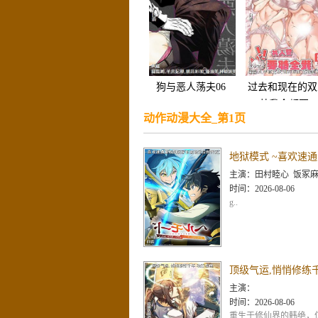
狗与恶人荡夫06
过去和现在的双
丼我全都要!!
动作动漫大全_第1页
主演：
田村睦心 饭冢麻结 畠中祐 千本木彩花 石川英郎 大原沙耶香 小市真琴 杉
时间：
2026-08-06
g..
主演：
时间：
2026-08-06
重生于修仙界的韩绝，