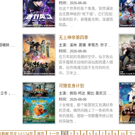
时间：
2026-08-06
在这个世界的各个角落，突然涌现
出无数神秘的“地下城”，它们宛如
巨兽的肚子，吞噬着光明，深邃而
阴森。....
无上神帝第四季
贺 赵熠彤 若瑾
主演：
溪林 黄骥 季骜杰 忻子约 关帅 钟巍 蘭若镝 张妮 徐翔 Akira明 烈之流星 默伶 鎏金 史克
时间：
2026-08-06
在万年前的浩瀚时空中，仙王牧云
因手握撼天动地的诛仙图而遭人暗
算，化作残魂沉寂于无尽的时光
中。万年之....
河狸变身计划
哥哥 ，董天弋
主演：
佩珀·柯达 鲍比·莫尼汉 乔恩·哈姆 凯茜·纳基麦 戴夫·弗兰科 爱德华多·弗兰科 梅丽莎·维亚西诺
时间：
2026-08-06
少女梅宝，那个聪慧而又充满好奇
的灵魂，偶然间踏上了一条前所未
有的旅程。借助一项颠覆传统认知
的突破性....
条数据 页次:1/1174页
首页
上一页
1
2
3
4
5
6
7
8
9
10
下