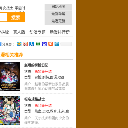
网站地图
月女战士
学园时
间停止
最新动漫
最近更新
VA版
真人版
动漫专题
动漫排行榜
分享到：
动漫相关推荐
赵琳的探险日记
状态：
第52集完结
类型：
冒险
,
剧情
,
国语
,
动画
简介：赵琳的最新独家作品震
撼来袭！惊心动魄的故事情.....
标准规格战士
状态：
第16集完结
类型：
热血
,
运动
,
教育
,
未来
,
魔
法
,
推理
,
同人
,
少年
,
少年爱
,
冒险
,
简介：天才技师和肌肉少女的
国语
爆笑旅途。...
,
奇幻