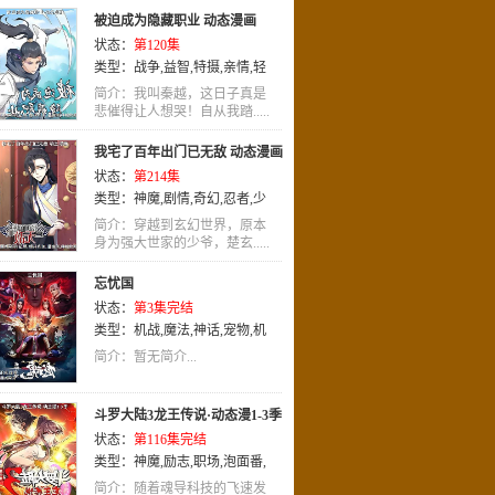
被迫成为隐藏职业 动态漫画
状态：
第120集
类型：
战争
,
益智
,
特摄
,
亲情
,
轻
松
,
国语
,
动画
,
职业
简介：我叫秦越，这日子真是
悲催得让人想哭！自从我踏.....
我宅了百年出门已无敌 动态漫画
状态：
第214集
类型：
神魔
,
剧情
,
奇幻
,
忍者
,
少
女
,
国语
,
动画
简介：穿越到玄幻世界，原本
身为强大世家的少爷，楚玄.....
忘忧国
状态：
第3集完结
类型：
机战
,
魔法
,
神话
,
宠物
,
机
械
,
国语
,
奇幻
,
动作
,
动画
简介：暂无简介...
斗罗大陆3龙王传说·动态漫1-3季
状态：
第116集完结
类型：
神魔
,
励志
,
职场
,
泡面番
,
亲情
,
国语
,
动画
简介：随着魂导科技的飞速发