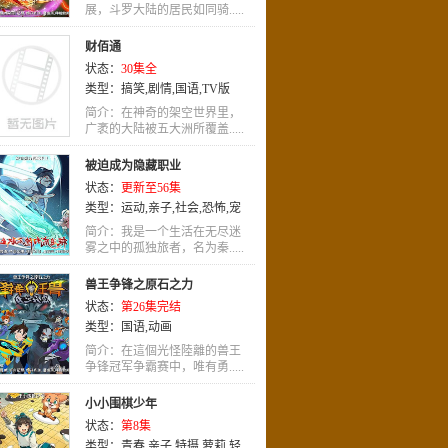
展，斗罗大陆的居民如同骑.....
财佰通
状态：
30集全
类型：
搞笑
,
剧情
,
国语
,
TV版
简介：在神奇的架空世界里，
广袤的大陆被五大洲所覆盖.....
被迫成为隐藏职业
状态：
更新至56集
类型：
运动
,
亲子
,
社会
,
恐怖
,
宠
物
,
恋爱
,
LOLI
,
竞技
,
穿越
,
历史
,
简介：我是一个生活在无尽迷
国语
雾之中的孤独旅者，名为秦.....
,
职业
兽王争锋之原石之力
状态：
第26集完结
类型：
国语
,
动画
简介：在這個光怪陸離的兽王
争锋冠军争霸赛中，唯有勇.....
小小围棋少年
状态：
第8集
类型：
青春
,
亲子
,
特摄
,
萝莉
,
轻