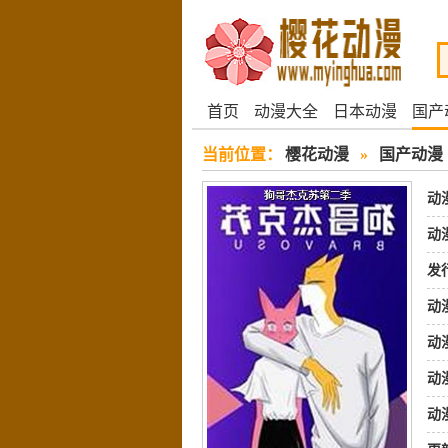
首页
动漫大全
日本动漫
国产
当前位置：
樱花动漫
»
国产动漫
动
动
发
动
动
动
动