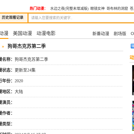
热门动漫：
水边之夜(完整未增减版)
眼镜女神
哥布林的洞窟
苍
历史观看记录
动漫
美国动漫
动漫电影
新番动漫
剧场版
O
»
狗哥杰克苏第二季
漫名称：
狗哥杰克苏第二季
漫状态：
更新至24集
行年份：
2020
漫地区：
大陆
漫演员：
漫作者：
漫类型：