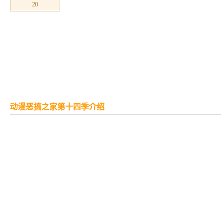
20
动漫恶搞之家第十四季介绍