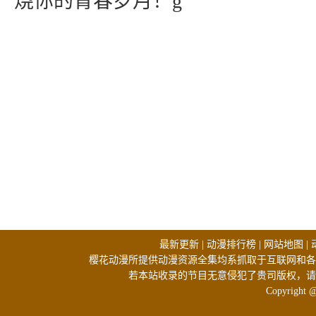
烧你的青春岁月！g
最新更新
|
动漫排行榜
|
网站地图
|
樱花动漫所提供动漫资源全集均系抓取于互联网和各
若本站收录的节目无意侵犯了贵司版权，请
Copyright 