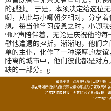
声音既有些无奈又有些可爱，仿佛
的孤独。 于是，本须决定给这位
唧，从此与小唧朝夕相对，分享着
想。每当他学习疲惫之时，小唧就
“唧”声陪伴着，无论是庆祝他的每
慰他遭遇的挫折。渐渐地，他们之
单的主仆，化作了一种深厚的友谊
陆离的城市中，他们彼此都是对方
缺的一部分。g
最新更新
|
动漫排行榜
|
网站地图
|
樱花动漫所提供动漫资源全集均系抓取于互联网和各
若本站收录的节目无意侵犯了贵司版权，请
Copyright 