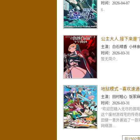
时间：
2026-04-07
g..
主演：
白石晴香 小林亲弘 伊藤静 永濑安奈 井上穗乃花 山根绮 茅野爱衣 日高里菜 中原麻衣 千本木彩花 富田美忧 福岛润 大塚芳
时间：
2026-03-31
暂无简介..
主演：
田村睦心 饭冢麻结 畠中祐 千本木彩花 石川英郎 大原沙耶香 小市真琴 杉
时间：
2026-03-31
“欢迎您踏入无尽的游戏
这个废材游戏宅的传奇
田健一意外邂逅了一款
网络游....
共1502条