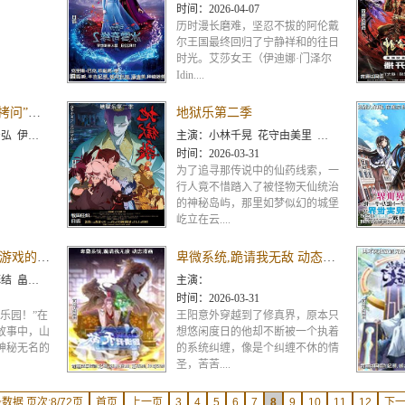
时间：
2026-04-07
历时漫长磨难，坚忍不拔的阿伦戴
尔王国最终回归了宁静祥和的往日
时光。艾莎女王（伊迪娜·门泽尔
Idin....
公主大人,接下来是“拷问”时间第二季
地狱乐第二季
忠 玄田哲章 田村睦心 田村由香里 杉田智和
主演：
小林千晃 花守由美里 木村良平 小野贤章 高桥李依 小林亲弘 小市真琴 稻田彻 市川苍 铃木崚汰 游
时间：
2026-03-31
为了追寻那传说中的仙药线索，一
行人竟不惜踏入了被怪物天仙统治
的神秘岛屿，那里如梦似幻的城堡
屹立在云....
地狱模式 ~喜欢速通游戏的玩家在废设定异世界无双~
卑微系统,跪请我无敌 动态漫画
田智和 千叶翔也 三宅麻理
主演：
时间：
2026-03-31
乐园！”在
王阳意外穿越到了修真界，原本只
故事中，山
想悠闲度日的他却不断被一个执着
神秘无名的
的系统纠缠，像是个纠缠不休的情
圣，苦苦....
数据 页次:8/72页
首页
上一页
3
4
5
6
7
8
9
10
11
12
下