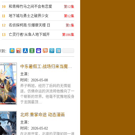
团 动态漫画
10
和青梅竹马之间不会有恋爱
第12集
喜剧
11
地下城与勇士之破界少女
第12集
12
名侦探柯南:引爆摩天楼 日
第1集
语版
13
亡灵行者!从鱼人地下城开
第186集
始 动态漫画
享到：
中东暑假工:战场归来当魔神 动漫态画
主演：
时间：
2026-05-08
养子韩旭，经历了后妈的无情驱
逐，仿佛命运的洪流将他推向了一
个崭新的世界。他毫不犹豫地投身
于龙国最顶....
北烬:重掌命途 动态漫画
主演：
时间：
2026-05-02
在北辰世家，北境的灵障如同一道