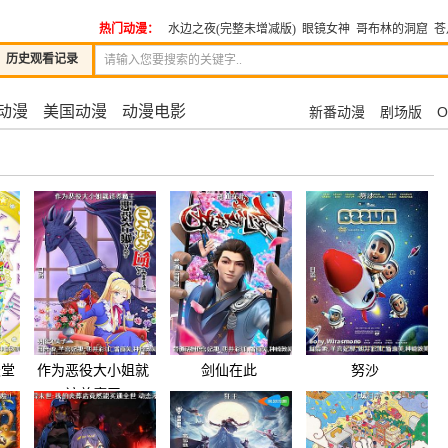
热门动漫：
水边之夜(完整未增减版)
眼镜女神
哥布林的洞窟
苍
历史观看记录
动漫
美国动漫
动漫电影
新番动漫
剧场版
O
天堂
作为恶役大小姐就
剑仙在此
努沙
该养魔王