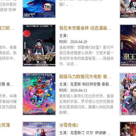
可及的星际
篇》。..
星核”的神
穿成杀猪佬,我靠杀猪刀斩百鬼 动态漫画
我在末世搬金砖 动态漫画第一季
主演：
时间：
2026-04-29
都市，夜幕
高能预警！想要横扫财富？那可不
惧退却。陈
是仅靠修路那么简单！王斌手握一
运转折中，
条前所未有的致富秘笈——穿越末
世，运送....
超级马力欧银河大电影 普通话版
 唐纳德·格洛弗 本·萨弗迪
主演：
克里斯·帕拉特安雅·泰勒-乔伊查理·戴杰克·布莱克布丽·拉尔森本·萨弗迪唐纳德·格洛弗科甘-迈克尔·
时间：
2026-04-12
世界，纵横
重新踏入那奇幻无比的世界，遨游
带着她闪耀
无垠的宇宙，罗莎塔公主的优雅身
一变成为超级
影如星辰般闪烁，酷霸Jr.则如风暴
般横....
生死簿
冰雪奇缘2
主演：
克里斯汀·贝尔 伊迪娜·门泽尔 乔什·加德 乔纳森·格罗夫 杰森·雷特 埃文·蕾切尔·伍德 斯特林·K·布朗 玛莎·普林顿