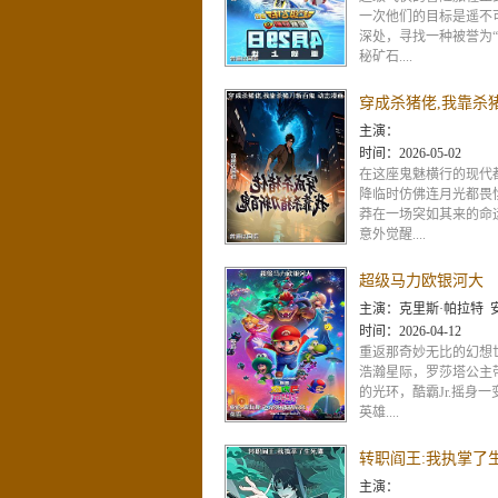
一次他们的目标是遥不
深处，寻找一种被誉为“
秘矿石....
主演：
时间：
2026-05-02
在这座鬼魅横行的现代
降临时仿佛连月光都畏
莽在一场突如其来的命
意外觉醒....
超级马力欧银河大
主演：
克里斯·帕拉特 安雅·泰勒-乔伊 查理·戴 杰克·布莱克 布丽·拉尔森
时间：
2026-04-12
重返那奇妙无比的幻想
浩瀚星际，罗莎塔公主
的光环，酷霸Jr.摇身
英雄....
转职阎王:我执掌了
主演：