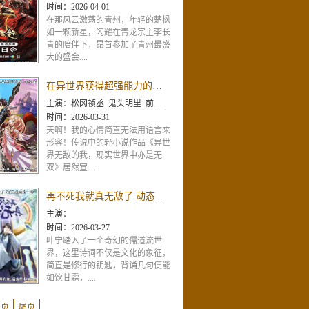
时间：
2026-04-01
在那风云激荡的青州，年轻的楚枫
如一颗新星，闪耀在青龙宗主李长
青的陪伴下，昂首参加了青州最盛
大的盛会....
在异世界获得超强能力的我,在现实世界照样无敌~等级提升改变人生命运~
主演：
松冈祯丞 鬼头明里 前田佳织里 千本木彩花 竹达彩奈 石上静香 中原麻衣 冈本信彦 村瀬步 加隈亚衣 日高里菜 东山奈央 井上和彦 井口裕香
时间：
2026-03-31
天啊！我的心情简直无法用语言来
形容！传说中的轻小说作品《异世
界无敌的我，现实世界中亦是无
双》居然宣....
再不死我就真无敌了 动态漫画第一季
主演：
时间：
2026-03-27
叶宁踏入了一个奇幻的儒道流世
界，这里诗词不仅是文化的象征，
简直是修行的钥匙，背诵几句便能
如饮甘霖，....
一页
尾页