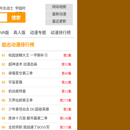
网站地图
月女战士
学园时
间停止
最新动漫
最近更新
VA版
真人版
动漫专题
动漫排行榜
励志动漫排行榜
01
校园迷糊大王 一学期补习
第2集
02
超神道术 动漫态画
第32集
03
吞噬星空第三季
第40集
04
宇宙星路
第26集
05
机动奥特曼
第13集
06
万界仙踪第五季
第273集
07
少年泰坦出击 DC超级英雄
第1集
美少女:混乱的多元宇宙
08
炼体十万层:都市篇第二季
第138集
09
全民转职:我组建了BOSS军
第375集