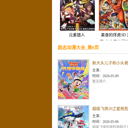
元素猎人
美食的俘虏3D 
幕!美食家的冒险
励志动漫大全_第8页
主演：
时间：
2026-05-09
暂无简介..
超级飞侠20之星核危
主演：
时间：
2026-05-06
超级飞侠的冒险旅程正