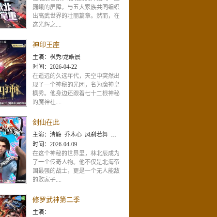
巍峨的屏障，与五大家族共同编织
出高武世界的壮丽篇章。然而，在
这光辉之....
神印王座
主演：
枫秀/龙皓晨
时间：
2026-04-22
在遥远的久远年代，天空中突然出
现了一个神秘的光团，名为魔神皇
枫秀。他身边还跟着七十二根神秘
的魔神柱....
剑仙在此
主演：
清觞 乔木心 风刹若舞 包子 笪怡倩 小眠 木城 井井 王扶摇 叁叁 小芷兰 橙子 小直 懿涵卷卷
时间：
2026-04-09
在这个神秘的世界里，林北辰成为
了一个传奇人物。他不仅是北海帝
国最强的战士，更是一个无人能敌
的败家子....
修罗武神第二季
主演：