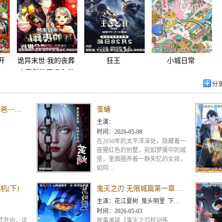
开
诡异末世:我的丧葬
狂王
小城日常
!!
店竟然能买通全世
动态漫画
分
新大头儿子和小头爸爸—— 运动中国行
茧蛹
主演：
时间：
2026-05-08
在2050年的太平洋深处，隐藏着一
座猩红色的别墅，宛如梦魇中的城
堡，里面圈养着一群失忆的女孩，
如同....
机(下)
鬼灭之刃:无限城篇第一章 猗窝座再袭
主演：
花江夏树 鬼头明里 下野纮 松冈祯丞 上田丽奈 冈本信彦 樱井孝宏 小西克幸 河西健吾 早见沙织 花
时间：
2026-05-03
式开启，这
故事承接《鬼灭之刃柱训练