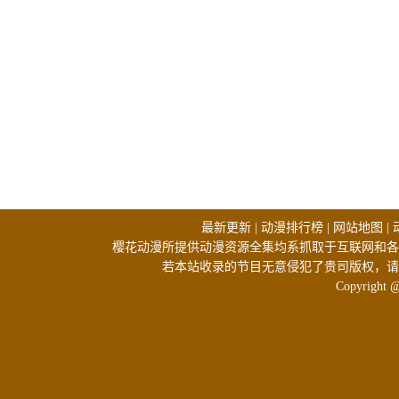
最新更新
|
动漫排行榜
|
网站地图
|
樱花动漫所提供动漫资源全集均系抓取于互联网和各
若本站收录的节目无意侵犯了贵司版权，请
Copyright 