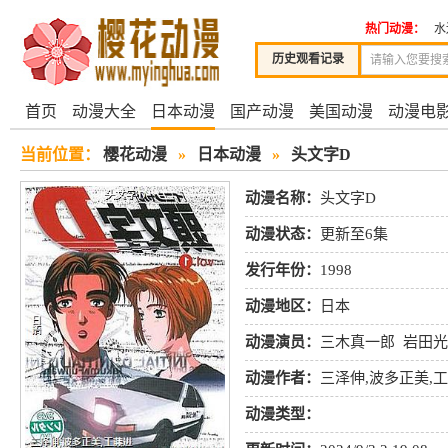
热门动漫：
水
历史观看记录
首页
动漫大全
日本动漫
国产动漫
美国动漫
动漫电
当前位置：
樱花动漫
»
日本动漫
»
头文字D
动漫名称：
头文字D
动漫状态：
更新至6集
发行年份：
1998
动漫地区：
日本
动漫演员：
三木真一郎
岩田光
道
高木涉
矢尾一树
古泽彻
动漫作者：
三泽伸,波多正美,
动漫类型：