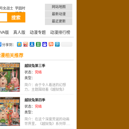
网站地图
月女战士
学园时
间停止
最新动漫
最近更新
VA版
真人版
动漫专题
动漫排行榜
分享到：
动漫相关推荐
越狱兔第三季
状态：
完结
类型：
简介：由于令人着迷的幻想
力，主题围绕着《越狱兔》
系.....
越狱兔第四季
状态：
完结
类型：
简介：在这个深度荒诞的动画
世界里，《越狱兔》系列带.....