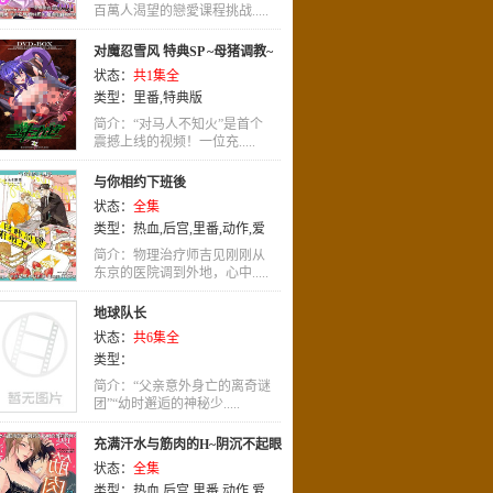
百萬人渴望的戀愛课程挑战.....
对魔忍雪风 特典SP ~母猪调教~
状态：
共1集全
不知火
类型：
里番
,
特典版
简介：“对马人不知火”是首个
震撼上线的视频！一位充.....
与你相约下班後
状态：
全集
类型：
热血
,
后宫
,
里番
,
动作
,
爱
情
简介：物理治疗师吉见刚刚从
东京的医院调到外地，心中.....
地球队长
状态：
共6集全
类型：
简介：“父亲意外身亡的离奇谜
团”“幼时邂逅的神秘少.....
充满汗水与筋肉的H~阴沉不起眼
状态：
全集
的他却棒到不行!
类型：
热血
,
后宫
,
里番
,
动作
,
爱