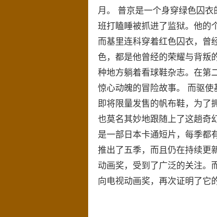
月。 普京是一个身穿绿色囚
班打瞌睡被抓进了监狱。他的
而基里连科穿着红色囚衣，曾
色，都是他曾经的荣耀与背叛
种地方躺着看球鞋杂志。在第
惊心动魄的冒险故事。 而驱
即将限量发售的帆布鞋，为了
也莫名其妙地跟随上了这趟奇
是一部日本卡通短片，每季都有
推出了五季，而且仍在持续更新
动画奖，受到了广泛的关注。而
向电视动画奖，再次证明了它