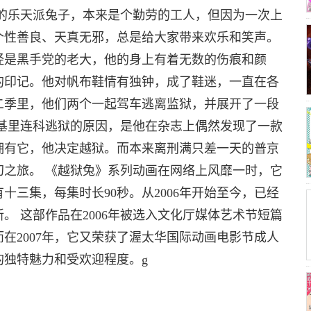
衣的乐天派兔子，本来是个勤劳的工人，但因为一次上
个性善良、天真无邪，总是给大家带来欢乐和笑声。
经是黑手党的老大，他的身上有着无数的伤痕和颜
的印记。他对帆布鞋情有独钟，成了鞋迷，一直在各
二季里，他们两个一起驾车逃离监狱，并展开了一段
使基里连科逃狱的原因，是他在杂志上偶然发现了一款
拥有它，他决定越狱。而本来离刑满只差一天的普京
幻之旅。 《越狱兔》系列动画在网络上风靡一时，它
十三集，每集时长90秒。从2006年开始至今，已经
。 这部作品在2006年被选入文化厅媒体艺术节短篇
在2007年，它又荣获了渥太华国际动画电影节成人
的独特魅力和受欢迎程度。g