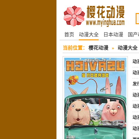
首页
动漫大全
日本动漫
国产
当前位置：
樱花动漫
»
动漫大全
动
动
发
动
动
动
动