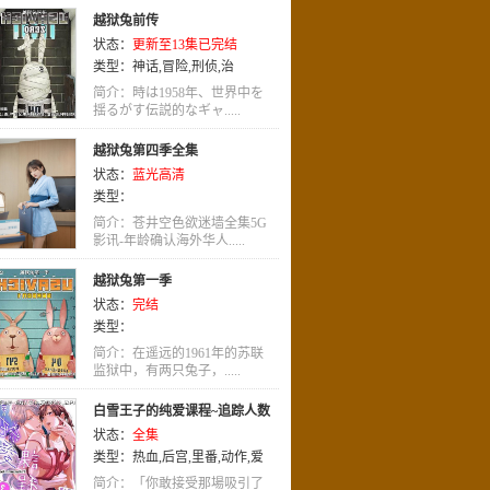
越狱兔前传
状态：
更新至13集已完结
类型：
神话
,
冒险
,
刑侦
,
治
愈
,
LOLI
,
运动
,
战争
,
悬疑
,
喜剧
简介：時は1958年、世界中を
揺るがす伝説的なギャ.....
越狱兔第四季全集
状态：
蓝光高清
类型：
简介：苍井空色欲迷墙全集5G
影讯-年龄确认海外华人.....
越狱兔第一季
状态：
完结
类型：
简介：在遥远的1961年的苏联
监狱中，有两只兔子，.....
白雪王子的纯爱课程~追踪人数
状态：
全集
100万的模特儿,就只疼爱我一人~
类型：
热血
,
后宫
,
里番
,
动作
,
爱
情
简介：「你敢接受那場吸引了