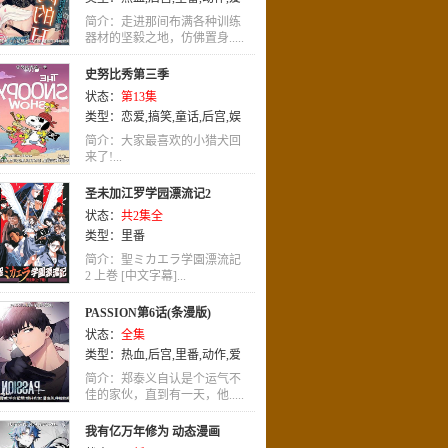
情
简介：走进那间布满各种训练
器材的坚毅之地，仿佛置身.....
史努比秀第三季
状态：
第13集
类型：
恋爱
,
搞笑
,
童话
,
后宫
,
娱
乐
,
冒险
,
英语
,
动作
,
动画
,
喜剧
简介：大家最喜欢的小猎犬回
来了!...
圣未加江罗学园漂流记2
状态：
共2集全
类型：
里番
简介：聖ミカエラ学園漂流記
2 上巻 [中文字幕]...
PASSION第6话(条漫版)
状态：
全集
类型：
热血
,
后宫
,
里番
,
动作
,
爱
情
简介：郑泰义自认是个运气不
佳的家伙，直到有一天，他.....
我有亿万年修为 动态漫画